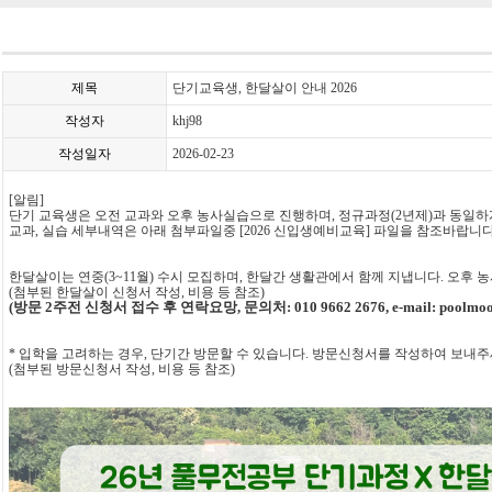
제목
단기교육생, 한달살이 안내 2026
작성자
khj98
작성일자
2026-02-23
[
알림
]
단기 교육생은 오전 교과와 오후 농사실습으로 진행하며
,
정규과정
(2
년제
)
과 동일하
교과
,
실습 세부내역은 아래 첨부파일중 [2026 신입생예비교육] 파일을 참조바랍니
한달살이는 연중
(3~11
월
)
수시 모집하며
,
한달간 생활관에서 함께 지냅니다.
오후 
(첨부된 한달살이 신청서 작성, 비용 등 참조)
(방문 2주전 신청서 접수 후 연락요망, 문의처: 010 9662 2676, e-mail: poolmoo
* 입학을 고려하는 경우, 단기간 방문할 수 있습니다. 방문신청서를 작성하여 보내주
(첨부된 방문신청서 작성, 비용 등 참조)