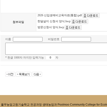
2026 신입생예비교육자료(통합).pdf
한달살이 신청서 양식.hwp
첨부파일
방문신청서 양식.hwp
이름
비밀번호
* 한글 1000자 까지만 입력가능 :
자
풀무농업고등기술학교 전공과정 생태농업과 Poolmoo Community College for Ecologica