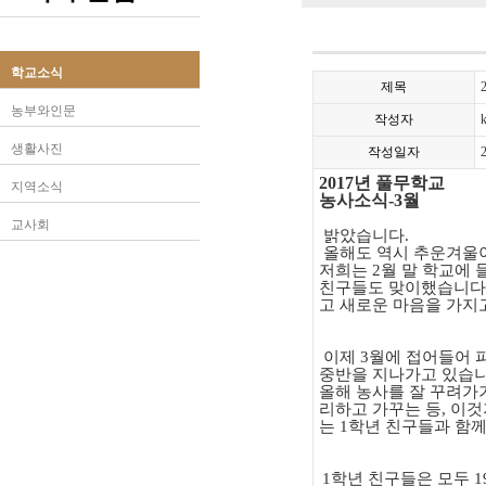
학교소식
제목
농부와인문
작성자
생활사진
작성일자
2017
년 풀무학교
지역소식
농사소식
-3
월
교사회
밝았습니다
.
올해도 역시 추운겨울이
저희는
2
월 말 학교에
친구들도 맞이했습니다
고 새로운 마음을 가지
이제
3
월에 접어들어 
중반을 지나가고 있습
올해 농사를 잘 꾸려가
리하고 가꾸는 등
,
이것
는
1
학년 친구들과 함께
1
학년 친구들은 모두
1