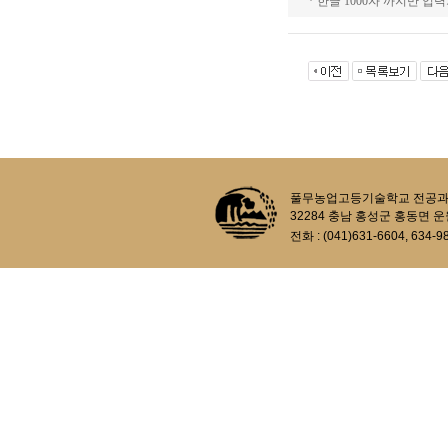
* 한글 1000자 까지만 입력
풀무농업고등기술학교 전공과정 생태농업과
32284 충남 홍성군 홍동면 운
전화 : (041)631-6604, 634-