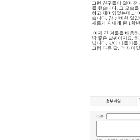
그런 친구들이 얼마 전
를 했습니다
.
그 모습을
하고 재미있었는데
...’
습니다
.
참 신비한 일
새롭게 지내게 된
1
학년
이제 긴 겨울을 배웅하
딱 좋은 날씨이지요
.
하
닙니다
.
낮에 나들이를 
그럼 다음 달
,
더 재미
첨부파일
이름