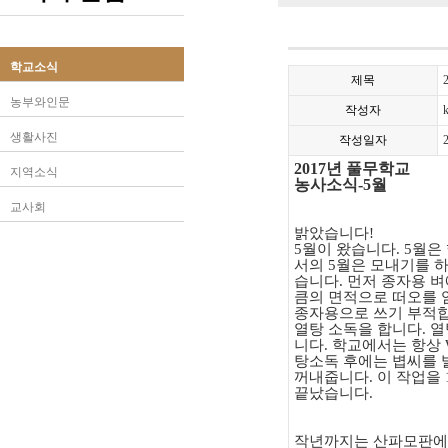
학교소식
제목
농부와인문
작성자
생활사진
작성일자
2017년 풀무학교
지역소식
농사소식
-5
월
교사회
밝았습니다
!
5
월이 왔습니다
. 5
월은
서의
5
월은 모내기를 
습니다
.
먼저 종자용 벼
큼의 면적으로 떠오를 
종자용으로 쓰기 부적합
열탕 소독을 합니다
.
열
니다
.
학교에서는 항상
탕소독 후에는 볍씨를 
꺼내줍니다
.
이 작업을
끝났습니다
.
작년까지는 산파모판에