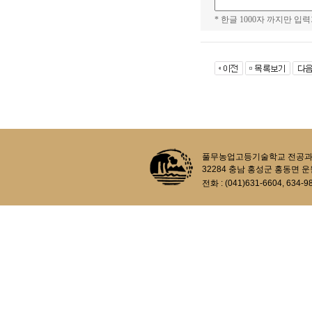
* 한글 1000자 까지만 입력
풀무농업고등기술학교 전공과정 생태농업과
32284 충남 홍성군 홍동면 운
전화 : (041)631-6604, 634-