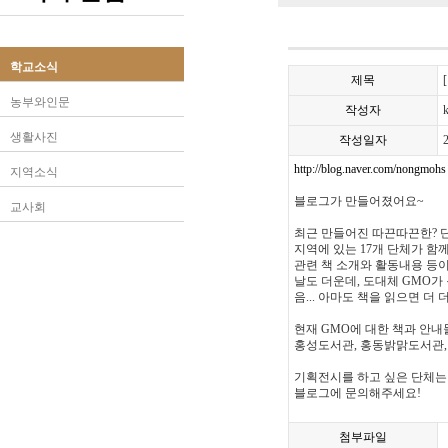
학교소식
제목
농부와인문
작성자
생활사진
작성일자
http://blog.naver.com/nongmohs
지역소식
블로그가 만들어졌어요~
교사회
최근 만들어진 따끈따끈한? 
지역에 있는 17개 단체가 함
관련 책 소개와 활동내용 등
날도 더운데, 도대체 GMO가
음... 아마도 책을 읽으면 더
현재 GMO에 대한 책과 안내
홍성도서관, 홍동밝맑도서관, 
기획전시를 하고 싶은 단체는
블로그에 문의해주세요!
첨부파일