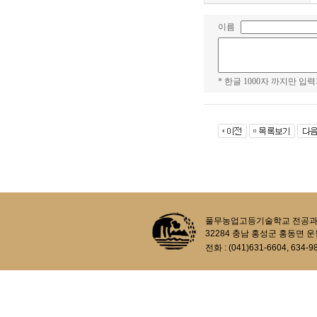
이름
* 한글 1000자 까지만 입력
풀무농업고등기술학교 전공과정 생태농업과
32284 충남 홍성군 홍동면 운
전화 : (041)631-6604, 634-