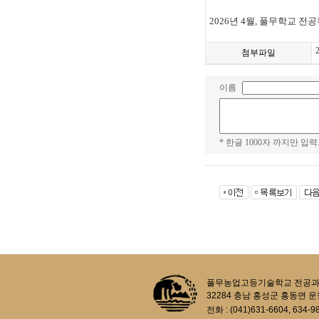
2026
년
4
월
,
풀무학교 전공
첨부파일
이름
* 한글 1000자 까지만 입력
풀무농업고등기술학교 전공과정 생태농업과
32284 충남 홍성군 홍동면 운
전화 : (041)631-6604, 634-