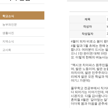
학교소식
제목
농부와인문
작성자
생활사진
작성일자
4
월이 되자 비로소 봄이 왔
지역소식
4
월 말과
5
월 초에는 한해
합니다
.
여러분이 드시는 
교사회
으니
1
만 판이면 대략
10
만
요
.
이렇게 한해의 벼농사는
“
멕시코 치아파스 원주민
며
,
쌀은 노동이며
,
쌀은 눈
자치이며
,
쌀은 민주주의다
리에게 쌀은 모든 학살과 
야기
｣
가운데
)
풀무학교 전공부에서 직거래
다 되어가는 이야기인데
,
여
시겠지요
.
다들 감사합니다
흔히들
4
월은
‘
갈아엎는 달
’
더더욱 몸과 마음을 곧추세