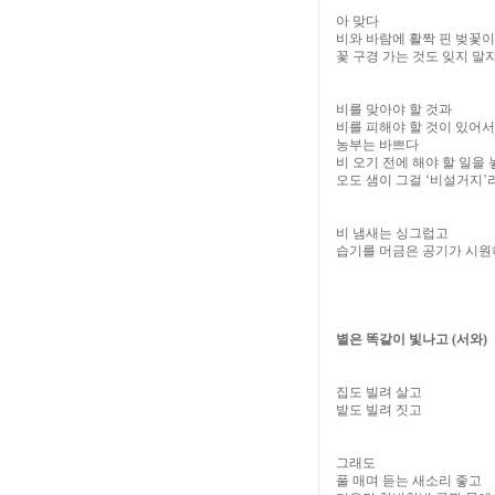
아 맞다
비와 바람에 활짝 핀 벚꽃
꽃 구경 가는 것도 잊지 말
비를 맞아야 할 것과
비를 피해야 할 것이 있어서
농부는 바쁘다
비 오기 전에 해야 할 일을
오도 샘이 그걸
‘
비설거지
’
비 냄새는 싱그럽고
습기를 머금은 공기가 시
별은 똑같이 빛나고
(
서와
)
집도 빌려 살고
밭도 빌려 짓고
그래도
풀 매며 듣는 새소리 좋고