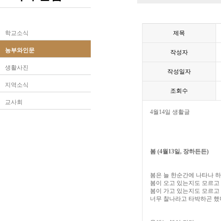
학교소식
제목
농부와인문
작성자
생활사진
작성일자
지역소식
조회수
교사회
4
월
14
일 생활글
봄
(4
월
13
일
,
장하든든
)
봄은 늘 한순간에 나타나 
봄이 오고 있는지도 모르고
봄이 가고 있는지도 모르고
너무 찰나라고 타박하곤 했