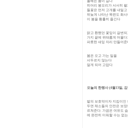
올해는 봄이 길다
히어리 봉오리가 서서히 
들꽃은 먼저 고개를 내밀고
뒤늦게 나타난 목련도 화
이 봄을 황홀히 즐긴다
맑고 환했던 꽃잎이 갈변되
가지 끝에 위태롭게 머물다
파릇한 새잎 자리 만들어준
봄은 오고 가는 일을
서두르지 않는다
알게 되어 고맙다
오늘의 한랭사
(4
월
13
일
,
김
밭의 보호막이자 지킴이인 
두면 채소들의 안전은 보
르쳐준다
.
가끔은 여유도 숨
에 완전히 미워할 수는 없