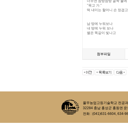
더우면 참방참방 골짝 물에
"
묵고 가
."
떡 내미는 할머니 손 정겹고
남 땅에 누워보나
내 땅에 누워 보나
별은 똑같이 빛나고
첨부파일
풀무농업고등기술학교 전공과정 생태농업과
32284 충남 홍성군 홍동면 운
전화 : (041)631-6604, 634-