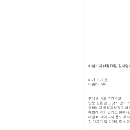
비설거지
(4
월
13
일
,
김지영
)
비가 오기 전
바쁘다 바빠
흙에 퇴비도 뿌려주고
땅콩 심을 흙도 젖지 않게
콜라비랑 콜리플라워도 비 
애벌레 먹지 말라고 한랭사
내일 비 내리니까 물도 주지
장 가르기 할 항아리도 식